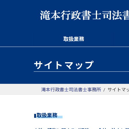
コ
ナ
ン
ビ
テ
ゲ
ン
ー
ツ
シ
へ
ョ
取扱業務
ス
ン
キ
に
ッ
移
サイトマップ
プ
動
滝本行政書士司法書士事務所
サイトマ
▮
取扱業務