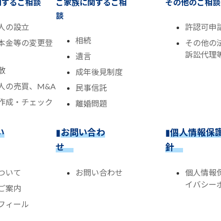
関するご相談
ご家族に関するご相
その他のご相談
談
人の設立
許認可申
相続
本金等の変更登
その他の
訴訟代理
遺言
散
成年後見制度
人の売買、M&A
民事信託
作成・チェック
離婚問題
い
▮
お問い合わ
▮
個人情報保
せ
針
ついて
お問い合わせ
個人情報
イバシー
ご案内
フィール