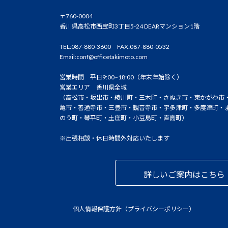
〒760-0004
香川県高松市西宝町3丁目5-24 DEARマンション1階
TEL:087-880-3600 FAX:087-880-0532
Email:conf@officetakimoto.com
営業時間 平日9:00~18:00（年末年始除く）
営業エリア 香川県全域
（高松市・坂出市・綾川町・三木町・さぬき市・東かがわ市
亀市・善通寺市・三豊市・観音寺市・宇多津町・多度津町・
のう町・琴平町・土庄町・小豆島町・直島町）
※出張相談・休日時間外対応いたします
詳しいご案内はこちら
個人情報保護方針（プライバシーポリシー）