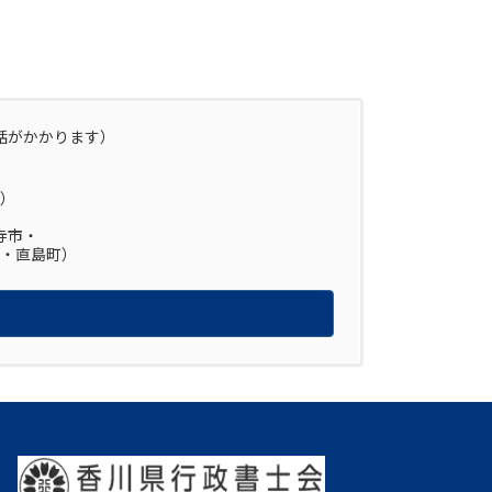
話がかかります）
約）
寺市・
・直島町）